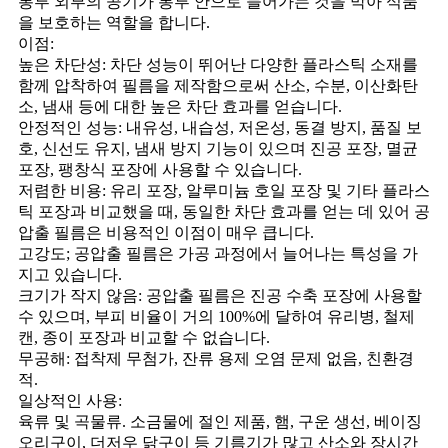
봉투 외부의 공기가 봉투 안으로 들어가는 것을 막아 식품
을 보호하는 역할을 합니다.
이점:
높은 차단성: 차단 성능이 뛰어난 다양한 플라스틱 소재를
함께 압착하여 필름을 제작함으로써 산소, 수분, 이산화탄
소, 냄새 등에 대한 높은 차단 효과를 얻습니다.
안정적인 성능: 내유성, 내습성, 저온성, 동결 방지, 품질 보
호, 신선도 유지, 냄새 방지 기능이 있으며 진공 포장, 멸균
포장, 팽창식 포장에 사용할 수 있습니다.
저렴한 비용: 유리 포장, 알루미늄 호일 포장 및 기타 플라스
틱 포장과 비교했을 때, 동일한 차단 효과를 얻는 데 있어 공
압출 필름은 비용적인 이점이 매우 큽니다.
고강도; 공압출 필름은 가공 과정에서 늘어나는 특성을 가
지고 있습니다.
크기가 작지 않음: 공압출 필름은 진공 수축 포장에 사용할
수 있으며, 부피 비율이 거의 100%에 달하여 유리병, 철제
캔, 종이 포장과 비교할 수 없습니다.
무공해: 접착제 무첨가, 잔류 용제 오염 문제 없음, 친환경
적.
일상적인 사용:
육류 및 곡물류. 소금물에 절인 제품, 햄, 구운 생선, 베이징
오리구이, 더저우 닭구이 등 기름기가 많고 산소와 장시간