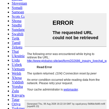
Slovenian
Somali
Samoan
Scots Gaelic
Shona
Sindhi
Sundanese
Swahili
Tajik
Tamil
Telugu
Thai
Ukrainian
Urdu
Uzbek
Vietnamese
Welsh
Xhosa
Yiddish
Yoruba
Zulu
Kinyarwanda
Tatar
Oriya
Turkmen