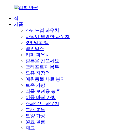
집
제품
스탠드업 파우치
바닥이 평평한 파우치
3면 밀봉 백
백인박스
커피 파우치
필름을 감으세요
크라프트지 봉투
모유 저장팩
애완동물 사료 봉지
보온 가방
식품 보관용 봉투
이중 바닥 가방
스파우트 파우치
분해 봉투
모양 가방
원료 필름
재고