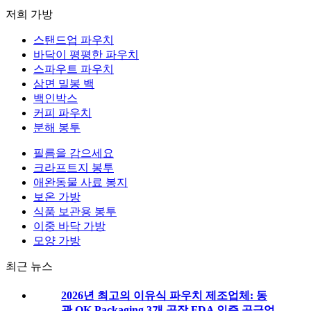
저희 가방
스탠드업 파우치
바닥이 평평한 파우치
스파우트 파우치
삼면 밀봉 백
백인박스
커피 파우치
분해 봉투
필름을 감으세요
크라프트지 봉투
애완동물 사료 봉지
보온 가방
식품 보관용 봉투
이중 바닥 가방
모양 가방
최근 뉴스
2026년 최고의 이유식 파우치 제조업체: 동
관 OK Packaging 3개 공장 FDA 인증 공급업